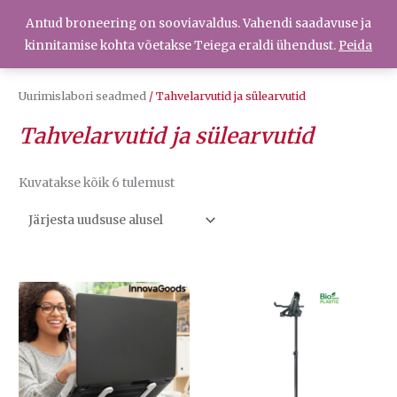
Skip
Antud broneering on sooviavaldus. Vahendi saadavuse ja
Menüü
to
Menüü
kinnitamise kohta võetakse Teiega eraldi ühendust.
Peida
content
Uurimislabori seadmed
/ Tahvelarvutid ja sülearvutid
Tahvelarvutid ja sülearvutid
Sorditud
Kuvatakse kõik 6 tulemust
uusimate
järgi