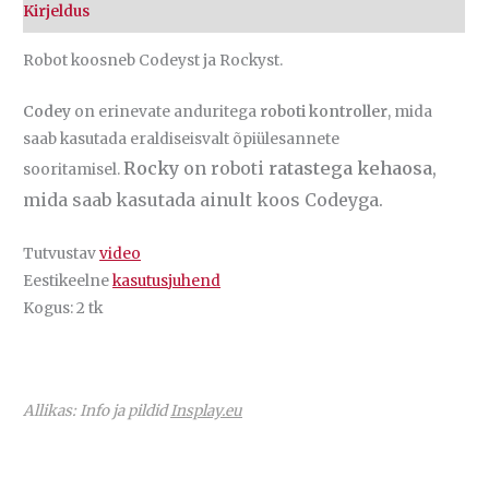
Kirjeldus
Robot koosneb Codeyst ja Rockyst.
Codey
on erinevate anduritega
roboti kontroller
, mida
saab kasutada eraldiseisvalt õpiülesannete
Rocky
on roboti
ratastega kehaosa
,
sooritamisel.
mida saab kasutada ainult koos Codeyga.
Tutvustav
video
Eestikeelne
kasutusjuhend
Kogus: 2 tk
Allikas: Info ja pildid
Insplay.eu