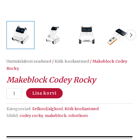
Uurimislabori seadmed
/
Kõik kooliastmed
/ Makeblock Codey
Rocky
Makeblock Codey Rocky
Makeblock
Lisa korvi
Codey
Rocky
Kategooriad:
Eelkool/algkool
,
Kõik kooliastmed
kogus
Sildid:
codey rocky
,
makeblock
,
robotkoer