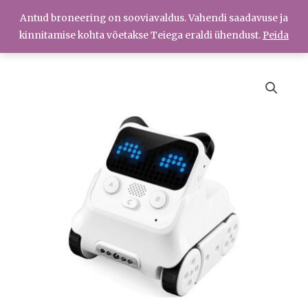
Skip
Antud broneering on sooviavaldus. Vahendi saadavuse ja
Menüü
to
Menüü
kinnitamise kohta võetakse Teiega eraldi ühendust.
Peida
content