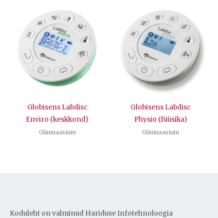
Globisens Labdisc
Globisens Labdisc
Enviro (keskkond)
Physio (füüsika)
Gümnaasium
Gümnaasium
Koduleht on valminud Hariduse Infotehnoloogia